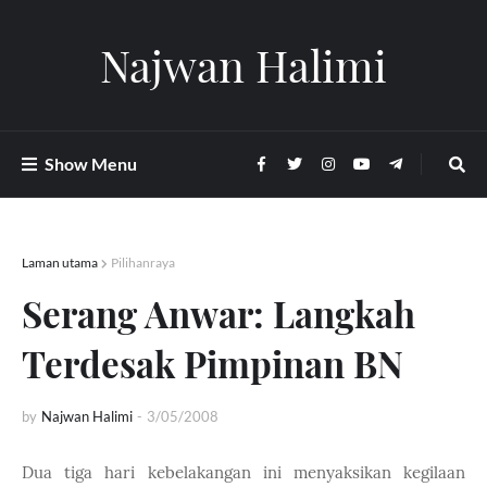
Najwan Halimi
Show Menu
Laman utama
Pilihanraya
Serang Anwar: Langkah
Terdesak Pimpinan BN
by
Najwan Halimi
-
3/05/2008
Dua tiga hari kebelakangan ini menyaksikan kegilaan