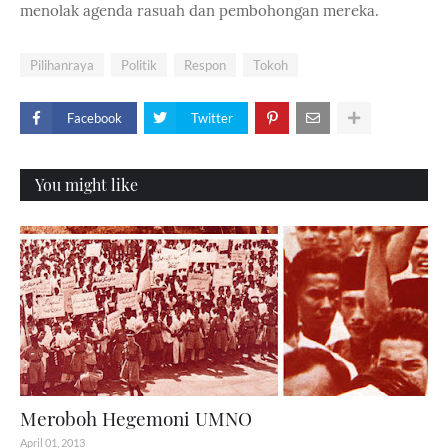
menolak agenda rasuah dan pembohongan mereka.
Pilihanraya
Politik
Respon
Tokoh
Facebook
Twitter
You might like
Meroboh Hegemoni UMNO
April 01, 2013