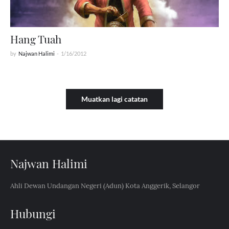
Hang Tuah
by
Najwan Halimi
-
1/16/2012
Muatkan lagi catatan
Najwan Halimi
Ahli Dewan Undangan Negeri (Adun) Kota Anggerik, Selangor
Hubungi