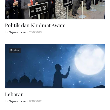
Politik dan Khidmat Awam
by
Najwan Halimi
-
2/20/2013
Pantun
Lebaran
by
Najwan Halimi
-
8/18/2012