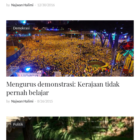
by
Najwan Halimi
-
12/30/2016
Demokrasi
Mengurus demonstrasi: Kerajaan tidak
pernah belajar
by
Najwan Halimi
-
8/26/2015
Politik