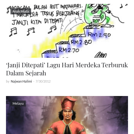
Anak Muda
‘Janji Ditepati’ Lagu Hari Merdeka Terburuk
Dalam Sejarah
by
Najwan Halimi
-
7/30/2012
Melayu