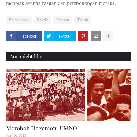
menolak agenda rasuah dan pembohongan mereka.
Pilihanraya
Politik
Respon
Tokoh
Facebook
Twitter
You might like
Meroboh Hegemoni UMNO
April 01, 2013