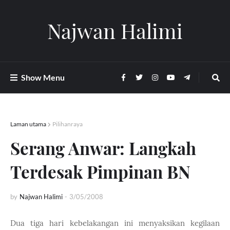
Najwan Halimi
Show Menu
Laman utama
Pilihanraya
Serang Anwar: Langkah
Terdesak Pimpinan BN
by
Najwan Halimi
-
3/05/2008
Dua tiga hari kebelakangan ini menyaksikan kegilaan