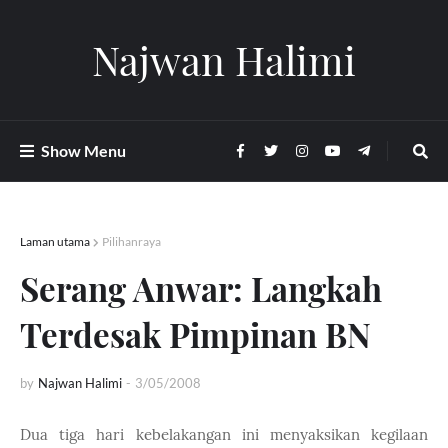
Najwan Halimi
Show Menu
Laman utama
Pilihanraya
Serang Anwar: Langkah
Terdesak Pimpinan BN
by
Najwan Halimi
-
3/05/2008
Dua tiga hari kebelakangan ini menyaksikan kegilaan