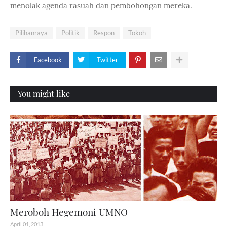
menolak agenda rasuah dan pembohongan mereka.
Pilihanraya
Politik
Respon
Tokoh
Facebook
Twitter
You might like
Meroboh Hegemoni UMNO
April 01, 2013