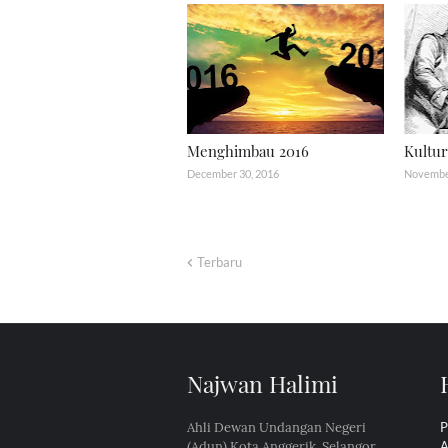
Menghimbau 2016
Kultu
December 30, 2016
November
Terbaru
Najwan Halimi
Ahli Dewan Undangan Negeri
P
(Adun) Kota Anggerik, Selangor
A