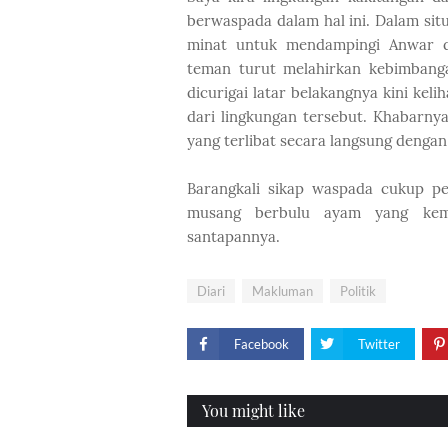
berwaspada dalam hal ini. Dalam situ
minat untuk mendampingi Anwar da
teman turut melahirkan kebimbang
dicurigai latar belakangnya kini kel
dari lingkungan tersebut. Khabarn
yang terlibat secara langsung dengan
Barangkali sikap waspada cukup pe
musang berbulu ayam yang kemu
santapannya.
Diari
Makluman
Politik
Facebook
Twitter
You might like