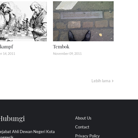
rkampf
Tembok
 14, 2011
November 09, 2011
Lebih lama
Hubungi
About Us
Contact
ejabat Ahli Dewan Negeri Kota
Privacy Policy
nggerik