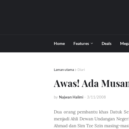
Home
Features
Deals
Meg
Laman utama
Diari
Awas! Ada Musa
by
Najwan Halimi
-
3/11/2008
Dua orang pembantu khas Datuk Seri
menjadi Ahli Dewan Undangan Negeri 
Ahmad dan Sim Tze Szin masing-masi