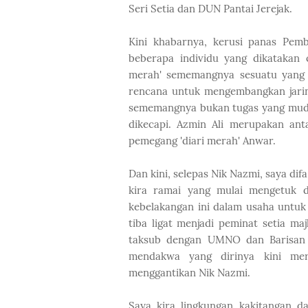
Seri Setia dan DUN Pantai Jerejak.
Kini khabarnya, kerusi panas Pem
beberapa individu yang dikatakan 
merah' sememangnya sesuatu yang p
rencana untuk mengembangkan jarin
sememangnya bukan tugas yang muda
dikecapi. Azmin Ali merupakan ant
pemegang 'diari merah' Anwar.
Dan kini, selepas Nik Nazmi, saya di
kira ramai yang mulai mengetuk 
kebelakangan ini dalam usaha untuk 
tiba ligat menjadi peminat setia ma
taksub dengan UMNO dan Barisan 
mendakwa yang dirinya kini me
menggantikan Nik Nazmi.
Saya kira lingkungan kakitangan 