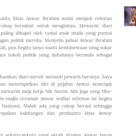
bantu Khas Anwar Ibrahim mulai menjadi rebutan
cukup berminat untuk mengisinya. Mewarisi 'diari
aling dihajati oleh ramai anak muda yang punyai
gan politik mereka. Menyelia jadual Anwar Ibrahim
h, pun begitu ianya suatu keistimewaan yang sukar
ara tokoh politik yang dahulunya bermula sebagai
fahamkan 'diari merah' menanti pewaris barunya. Saya
dan menempelkan diri di pejabat Anwar semenjak
mewarisi meja kerja Nik Nazmi. Ada juga yang tiba-
jlis-majlis ceramah Anwar walhal sebelum ini begitu
Nasional. Malah ada yang cukup berani sehingga
rupakan kakitangan dan pembantu khas Anwar
dan sekutu-sekutu yang akrab dengan Anwar harus