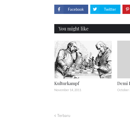
Facebook
Twitter
You might like
Kulturkampf
Demi 
November 14, 2011
October 
Terbaru