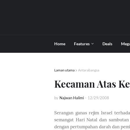
Home
Features
Deals
Meg
Laman utama
Antarabangsa
Kecaman Atas Ke
by
Najwan Halimi
-
12/29/2008
Serangan ganas rejim Israel terha
semangat Hari Natal dan sambutan 
dengan pertumpahan darah dan pemb