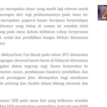
aya merupakan dasar yang masih lagi relevan untuk
ncangan dari segi pelaksanaannya pada masa ini.
 merupakan pegawai kanan kerajaan) berpendapat
hasnya yang hidup di zaman ini semakin tidak
ang pada masa dahulu kelihatan cukup berperanan
, sosial dan pendidikan bangsa Melayu
khususnya
nya.
h Allahyarham Tun Razak pada tahun 1972 disasarkan
pegangan ekonomi kaum-kaum di Malaysia khususnya
galan dalam segenap segi. Kuota kemasukan ke
idmatan awam, pembiayaan biasiswa pendidikan dan
rak perniagaan jelas ditumpukan bagi membantu
ih peluang dan faedah dalam bidang ekonomi dan
ranan DEB pada masa kini yang kelihatan semakin
 kini DEB mengizinkan pengagihan kontrak yang lebih