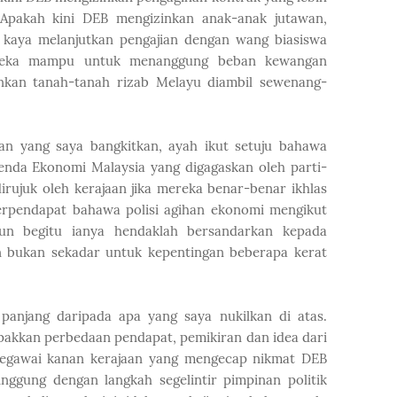
Apakah kini DEB mengizinkan anak-anak jutawan,
ik kaya melanjutkan pengajian dengan wang biasiswa
ereka mampu untuk menanggung beban kewangan
nkan tanah-tanah rizab Melayu diambil sewenang-
an yang saya bangkitkan, ayah ikut setuju bahawa
enda Ekonomi Malaysia yang digagaskan oleh parti-
dirujuk oleh kerajaan jika mereka benar-benar ikhlas
rpendapat bahawa polisi agihan ekonomi mengikut
pun begitu ianya hendaklah bersandarkan kepada
 bukan sekadar untuk kepentingan beberapa kerat
 panjang daripada apa yang saya nukilkan di atas.
pakkan perbedaan pendapat, pemikiran dan idea dari
pegawai kanan kerajaan yang mengecap nikmat DEB
inggung dengan langkah segelintir pimpinan politik