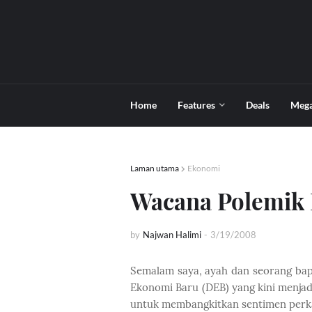
Home
Features
Deals
Meg
Laman utama
Ekonomi
Wacana Polemik
by
Najwan Halimi
-
3/19/2008
Semalam saya, ayah dan seorang ba
Ekonomi Baru (DEB) yang kini menj
untuk membangkitkan sentimen perk