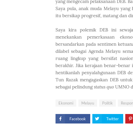
yang mengecam pelaksanaan DEB. Baran
Saya pula, anak muda Melayu yang 
itu bersikap progresif, matang dan d
Saya kira polemik DEB ini sewaja
menekankan pemerkasaan ekono
bersandarkan pada sentimen ketuan
dilabel sebagai Agenda Melayu sema
ruang lingkup yang bersifat nasi
berakhir. Jika kerajaan benar-bena
hentikanlah penyalahgunaan DEB de
Tun Razak mengagaskan DEB untuk 
sebagai pelindung
status quo
UMNO dan
Ekonomi
Melayu
Politik
Respo
Facebook
Twitter