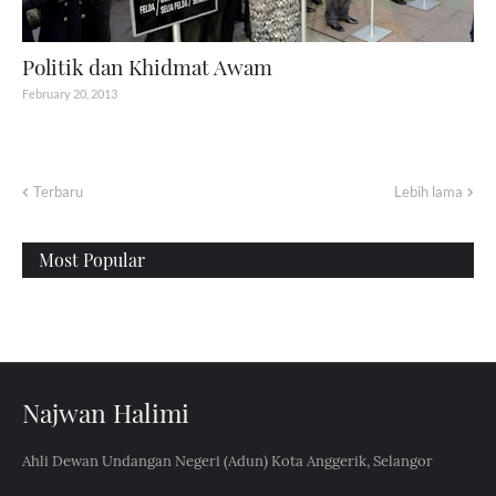
Politik dan Khidmat Awam
February 20, 2013
Terbaru
Lebih lama
Most Popular
Najwan Halimi
Ahli Dewan Undangan Negeri (Adun) Kota Anggerik, Selangor