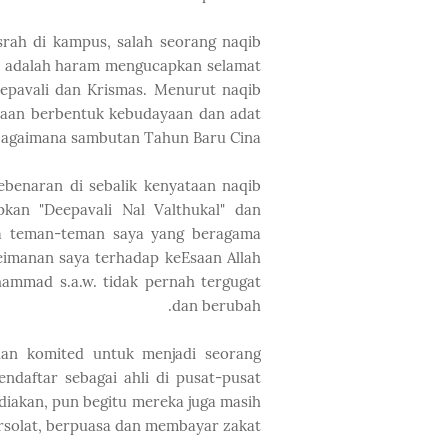
srah di kampus, salah seorang naqib
 adalah haram mengucapkan selamat
epavali dan Krismas. Menurut naqib
yaan berbentuk kebudayaan dan adat
agaimana sambutan Tahun Baru Cina.
ebenaran di sebalik kenyataan naqib
pkan "Deepavali Nal Valthukal" dan
ada teman-teman saya yang beragama
eimanan saya terhadap keEsaan Allah
ammad s.a.w. tidak pernah tergugat
dan berubah.
dan komited untuk menjadi seorang
daftar sebagai ahli di pusat-pusat
ediakan, pun begitu mereka juga masih
ersolat, berpuasa dan membayar zakat.