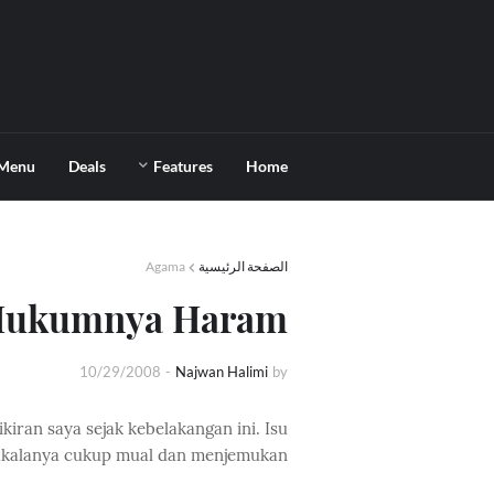
Menu
Deals
Features
Home
Agama
الصفحة الرئيسية
Hukumnya Haram?
10/29/2008
-
Najwan Halimi
by
iran saya sejak kebelakangan ini. Isu
akalanya cukup mual dan menjemukan.