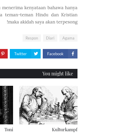
au menerima kenyataan bahawa hanya
a teman-teman Hindu dan Kristian
maka akidah saya akan terpesong!
Respon
Diari
Agama
Twitter
Facebook
You might like
Toni
Kulturkampf