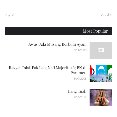
أحدث
أقدم
Most Popular
Awas! Ada Musang Berbulu Ayam
3/11/2008
Rakyat Tolak Pak Lah, Nafi Majoriti 2/3 BN di
Parlimen
3/09/2008
Hang Tuah
1/16/2012