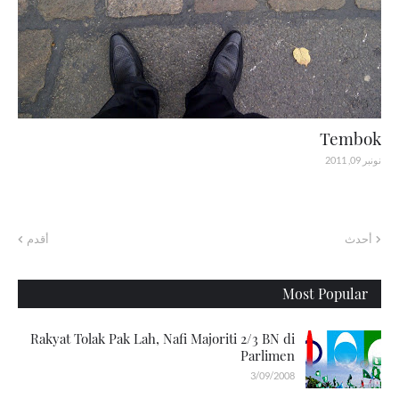
Tembok
نونبر 09, 2011
أحدث
أقدم
Most Popular
Rakyat Tolak Pak Lah, Nafi Majoriti 2/3 BN di
Parlimen
3/09/2008