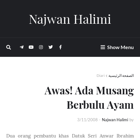
Najwan Halimi
Show Menu
Diari
الصفحة الرئيسية
Awas! Ada Musang
Berbulu Ayam
3/11/2008
-
Najwan Halimi
by
Dua orang pembantu khas Datuk Seri Anwar Ibrahim