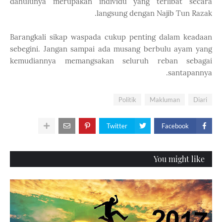
dahulunya merupakan individu yang terlibat secara
langsung dengan Najib Tun Razak.
Barangkali sikap waspada cukup penting dalam keadaan
sebegini. Jangan sampai ada musang berbulu ayam yang
kemudiannya memangsakan seluruh reban sebagai
santapannya.
Politik
Makluman
Diari
Twitter
Facebook
You might like