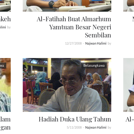
akeh
Al-Fatihah Buat Almarhum
Yamtuan Besar Negeri
limi
by
Sembilan
12/27/2008
-
Najwan Halimi
by
awa
Belasungkawa
alam
Hadiah Duka Ulang Tahun
Al
ngan
5/11/2008
-
Najwan Halimi
by