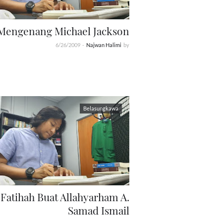
Mengenang Michael Jackson
6/26/2009
-
Najwan Halimi
by
Belasungkawa
-Fatihah Buat Allahyarham A.
Samad Ismail