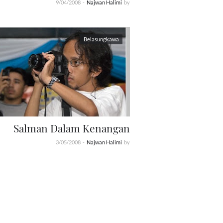
9/04/2008
-
Najwan Halimi
by
Belasungkawa
Salman Dalam Kenangan
3/05/2008
-
Najwan Halimi
by