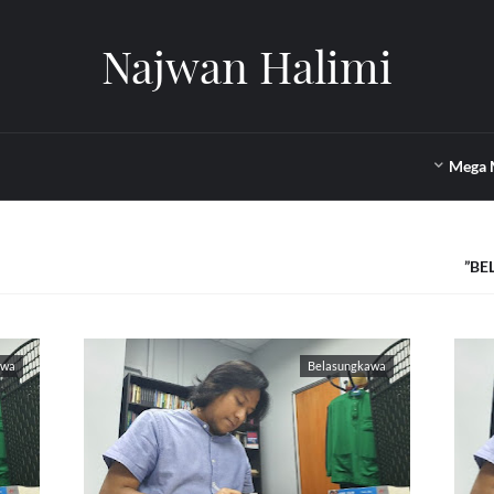
Najwan Halimi
Mega 
BE
awa
Belasungkawa