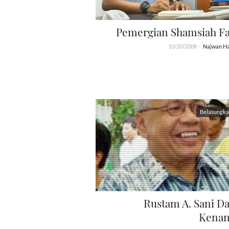
Pemergian Shamsiah F
10/20/2008
-
Najwan Ha
Belasungk
Rustam A. Sani D
Kena