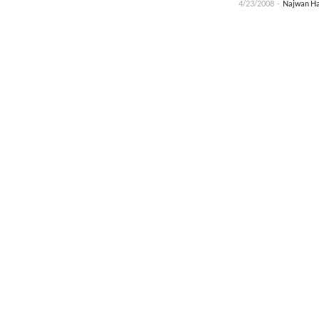
4/23/2008
-
Najwan Ha